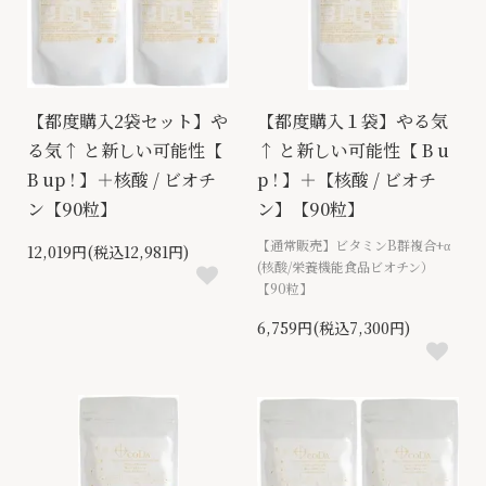
【都度購入2袋セット】や
【都度購入１袋】やる気
る気↑ と新しい可能性【
↑ と新しい可能性【 B u
B up ! 】＋核酸 / ビオチ
p ! 】＋【核酸 / ビオチ
ン【90粒】
ン】【90粒】
【通常販売】ビタミンB群複合+α
12,019円(税込12,981円)
(核酸/栄養機能食品ビオチン）
【90粒】
6,759円(税込7,300円)