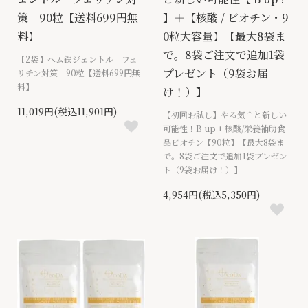
策 90粒【送料699円無
】＋【核酸 / ビオチン・9
料】
0粒大容量】【最大8袋ま
で。8袋ご注文で追加1袋
【2袋】ヘム鉄ジェントル フェ
プレゼント（9袋お届
リチン対策 90粒【送料699円無
料】
け！）】
11,019円(税込11,901円)
【初回お試し】やる気↑と新しい
可能性！B up + 核酸/栄養補助食
品ビオチン【90粒】【最大8袋ま
で。8袋ご注文で追加1袋プレゼン
ト（9袋お届け！）】
4,954円(税込5,350円)