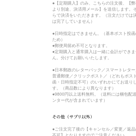
●【定期購入】のみ、こちらの注文後、【弊
より別途、決済用メール】を送信します。
らで決済をいただきます。（注文だけでは
は完了していません）
●日時指定はできません。（基本ポスト投函
ため）
●郵便局留め不可となります。
●定期購入と通常購入は一緒に会計ができま
ん。分けてお願いいたします。
●日本郵政のレターパック／スマートレター
普通郵便／クリックポスト／（どれもポス
函・日時指定不可）のいずれかにてお送り
す。（商品数により異なります）
●9800円以上送料無料。（送料には梱包配
ンター代が含まれています）
その他（サプリ以外）
●ご注文完了後の【キャンセル／変更／返品
不可】となりますのでご注意ください。