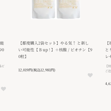
可能
【都度購入2袋セット】やる気↑ と新し
【
90
い可能性【 B up ! 】＋核酸 / ビオチン【9
と
0粒】
レ
品ビ
【初
12,019円(税込12,981円)
ご注
4,