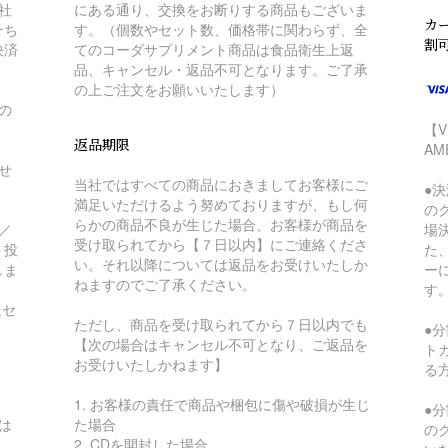
社
にある通り、交換をお断りする商品もございま
カー
そち
す。（個数やセット数、価格帯に関わらず、全
割
決済
てのコーダサプリメント商品は食品衛生上返
品、キャンセル・返品不可となります。ご了承
の上ご注文をお願いいたします）
の
【V
返品期限
A
せ
当社ではすべての商品におきましてお客様にご
●
満足いただけるよう努めておりますが、もし何
の
らかの商品不良が生じた場合、お客様が商品を
／
場
受け取られてから【７日以内】にご連絡くださ
ト投
た
い。それ以降については返品をお受けいたしか
しま
ー
ねますのでご了承ください。
す
送セ
ただし、商品を受け取られてから７日以内でも
●
【次の場合はキャンセル不可となり、ご返品を
ト
お受けいたしかねます】
る
1. お客様の責任で商品や梱包に傷や破損が生じ
●
は
た場合
の
2. CDを開封した場合