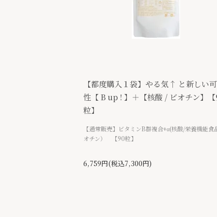
【都度購入１袋】やる気↑ と新しい
性【 B up ! 】＋【核酸 / ビオチン】【
粒】
【通常販売】ビタミンB群複合+α(核酸/栄養機能食
オチン） 【90粒】
6,759円(税込7,300円)