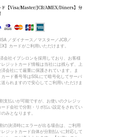
ド【Visa/Master/JCB/AMEX/Diners】分
可
ISA ／ダイナース／マスター／JCB／
MEX】カードがご利用いただけます。
決済会社イプシロンを採用しており、お客様
クレジットカード情報は当社には残らず、上
決済会社にて厳重に保護されています。ま
、カード番号等はSSLにて暗号化してサーバ
に送られますので安心してご利用いただけま
。
分割支払いが可能ですが、お使いのクレジッ
カード会社で分割・リボ払い設定をされてい
方のみとなります。
分割の決済時にエラーが出る場合は、ご利用
クレジットカード自体が分割払いに対応して