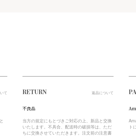
RETURN
P
いて
返品について
不良品
Am
と
当方の規定にもとづきご対応の上、新品と交換
Am
いたします。不具合、配送時の破損等は、ただ
ト
ちに交換させていただきます。注文前の注意書