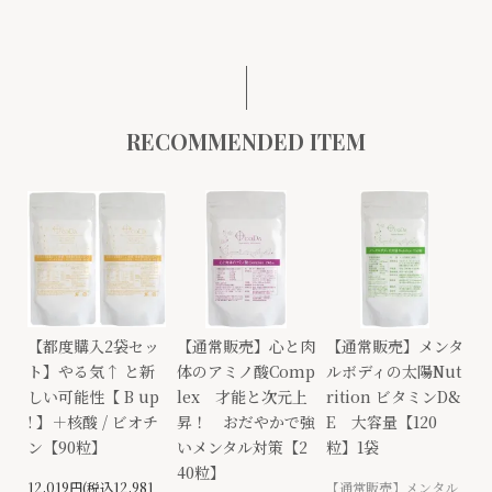
RECOMMENDED ITEM
【都度購入2袋セッ
【通常販売】心と肉
【通常販売】メンタ
ト】やる気↑ と新
体のアミノ酸Comp
ルボディの太陽Nut
しい可能性【 B up
lex 才能と次元上
rition ビタミンD&
! 】＋核酸 / ビオチ
昇！ おだやかで強
E 大容量【120
ン【90粒】
いメンタル対策【2
粒】1袋
40粒】
12,019円(税込12,981
【通常販売】メンタル