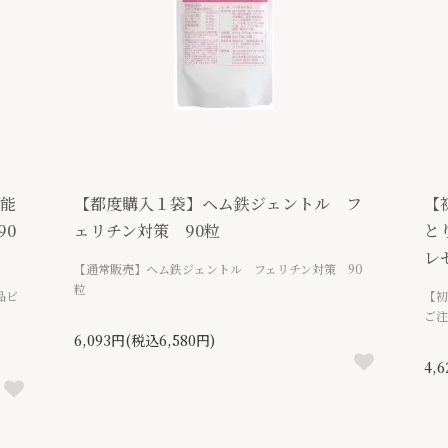
可能
【都度購入１袋】ヘム鉄ジェントル フ
【
90
ェリチン対策 90粒
と
レ
【通常販売】ヘム鉄ジェントル フェリチン対策 90
粒
品ビ
【初
ご注
6,093円(税込6,580円)
4,