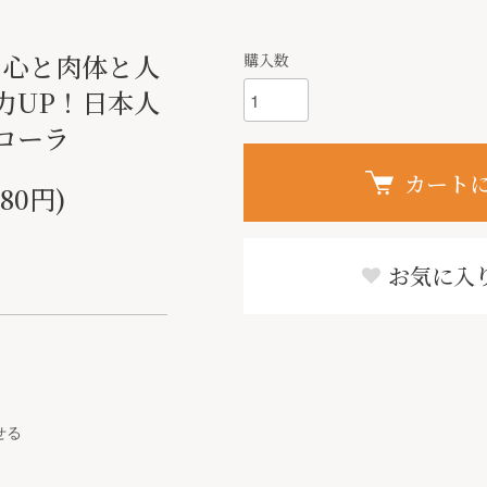
】心と肉体と人
購入数
力UP！日本人
ローラ
カート
880円)
お気に入
せる