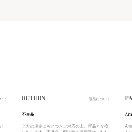
RETURN
P
いて
返品について
不良品
Am
と
当方の規定にもとづきご対応の上、新品と交換
Am
いたします。不具合、配送時の破損等は、ただ
ト