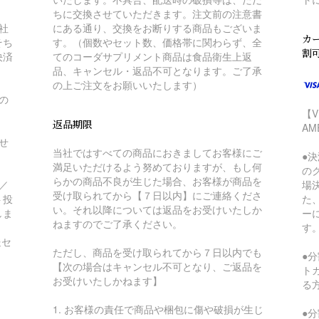
ちに交換させていただきます。注文前の注意書
社
にある通り、交換をお断りする商品もございま
カー
そち
す。（個数やセット数、価格帯に関わらず、全
割
決済
てのコーダサプリメント商品は食品衛生上返
品、キャンセル・返品不可となります。ご了承
の上ご注文をお願いいたします）
の
【V
返品期限
A
せ
当社ではすべての商品におきましてお客様にご
●
満足いただけるよう努めておりますが、もし何
の
らかの商品不良が生じた場合、お客様が商品を
／
場
受け取られてから【７日以内】にご連絡くださ
ト投
た
い。それ以降については返品をお受けいたしか
しま
ー
ねますのでご了承ください。
す
送セ
ただし、商品を受け取られてから７日以内でも
●
【次の場合はキャンセル不可となり、ご返品を
ト
お受けいたしかねます】
る
1. お客様の責任で商品や梱包に傷や破損が生じ
●