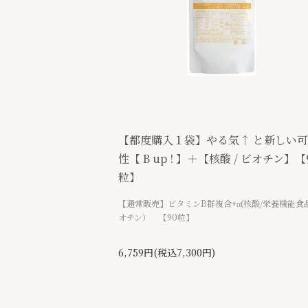
【都度購入１袋】やる気↑ と新しい
性【 B up ! 】＋【核酸 / ビオチン】【
粒】
【通常販売】ビタミンB群複合+α(核酸/栄養機能食
オチン） 【90粒】
6,759円(税込7,300円)