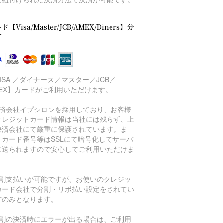
ド【Visa/Master/JCB/AMEX/Diners】分
可
ISA ／ダイナース／マスター／JCB／
MEX】カードがご利用いただけます。
決済会社イプシロンを採用しており、お客様
クレジットカード情報は当社には残らず、上
決済会社にて厳重に保護されています。ま
、カード番号等はSSLにて暗号化してサーバ
に送られますので安心してご利用いただけま
。
分割支払いが可能ですが、お使いのクレジッ
カード会社で分割・リボ払い設定をされてい
方のみとなります。
分割の決済時にエラーが出る場合は、ご利用