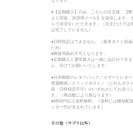
●【定期購入】のみ、こちらの注文後、【弊
より別途、決済用メール】を送信します。
らで決済をいただきます。（注文だけでは
は完了していません）
●日時指定はできません。（基本ポスト投函
ため）
●郵便局留め不可となります。
●定期購入と通常購入は一緒に会計ができま
ん。分けてお願いいたします。
●日本郵政のレターパック／スマートレター
普通郵便／クリックポスト／（どれもポス
函・日時指定不可）のいずれかにてお送り
す。（商品数により異なります）
●9800円以上送料無料。（送料には梱包配
ンター代が含まれています）
その他（サプリ以外）