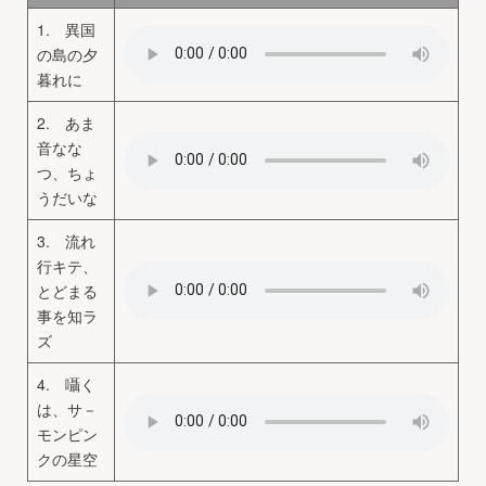
1. 異国
の島の夕
暮れに
2. あま
音なな
つ、ちょ
うだいな
3. 流れ
行キテ、
とどまる
事を知ラ
ズ
4. 囁く
は、サ－
モンピン
クの星空